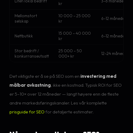
Liten lokal bedrift
3–6 måneder
kr
Mellomstort
10 000 – 25 000
6–12 måneder
selskap
kr
15 000 – 40 000
Nettbutikk
6–12 måneder
kr
Stor bedrift /
25 000 – 50
12–24 måneder
konkurranseutsatt
000+ kr
Det viktigste er å se på SEO som en
investering med
målbar avkastning
, ikke en kostnad. Typisk ROI for SEO
er 5–10× over 12 måneder — langt høyere enn de fleste
andre markedsføringskanaler. Les vår komplette
prisguide for SEO
for detaljerte estimater.