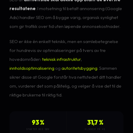
resultatene
. I motsetning til betalt annonsering (Google
Ads) handler SEO om å bygge varig, organisk synlighet
som gir trafikk over tid uten løpende annonsekostnader.
SEO er ikke én enkelt teknikk, men en samlebetegnelse
for hundrevis av optimaliseringer på tvers av tre
hovedområder:
teknisk infrastruktur
,
innholdsoptimalisering
og
autoritetsbygging
. Sammen
sikrer disse at Google forstår hva nettstedet ditt handler
om, vurderer det som pålitelig, og velger å vise det til de
riktige brukerne til riktig tid.
93 %
31,7 %
STARTER MED SØK
KLIKKER PÅ #1