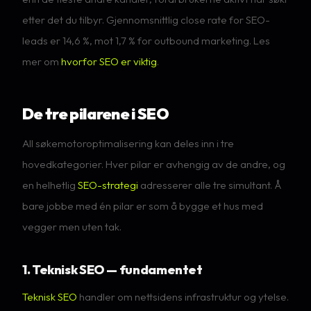
etter det du tilbyr. Gjennomsnittlig close rate for SEO-
leads er 14,6 %, mot 1,7 % for outbound marketing. Les
mer om
hvorfor SEO er viktig
.
De tre pilarene i SEO
All søkemotoroptimalisering kan deles inn i tre
hovedkategorier. Hver pilar er avhengig av de andre, og
en helhetlig
SEO-strategi
adresserer alle tre simultant. Å
bare jobbe med én pilar er som å bygge et hus med
vegger men uten tak.
1. Teknisk SEO — fundamentet
Teknisk SEO
handler om nettsidens infrastruktur og ytelse.