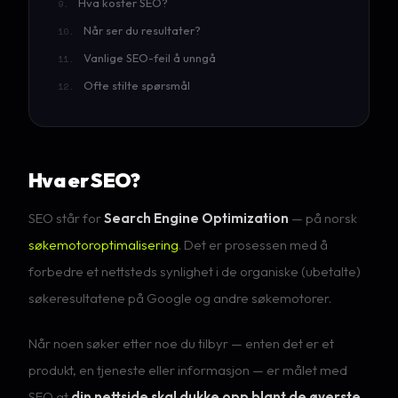
Hva koster SEO?
Når ser du resultater?
Vanlige SEO-feil å unngå
Ofte stilte spørsmål
Hva er SEO?
SEO står for
Search Engine Optimization
— på norsk
søkemotoroptimalisering
. Det er prosessen med å
forbedre et nettsteds synlighet i de organiske (ubetalte)
søkeresultatene på Google og andre søkemotorer.
Når noen søker etter noe du tilbyr — enten det er et
produkt, en tjeneste eller informasjon — er målet med
SEO at
din nettside skal dukke opp blant de øverste