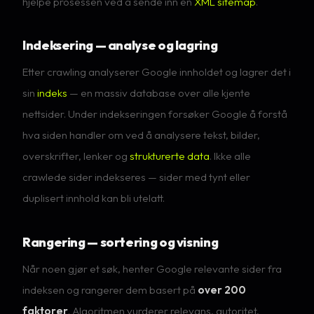
hjelpe prosessen ved å sende inn en
XML sitemap
.
Indeksering — analyse og lagring
Etter crawling analyserer Google innholdet og lagrer det i
sin
indeks
— en massiv database over alle kjente
nettsider. Under indekseringen forsøker Google å forstå
hva siden handler om ved å analysere tekst, bilder,
overskrifter, lenker og
strukturerte data
. Ikke alle
crawlede sider indekseres — sider med tynt eller
duplisert innhold kan bli utelatt.
Rangering — sortering og visning
Når noen gjør et søk, henter Google relevante sider fra
indeksen og rangerer dem basert på
over 200
faktorer
. Algoritmen vurderer relevans, autoritet,