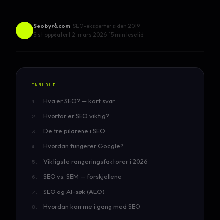
Seobyrå.com
· SEO-eksperter siden 2019
Sist oppdatert 2. mars 2026
· 15 min lesetid
INNHOLD
Hva er SEO? — kort svar
Hvorfor er SEO viktig?
De tre pilarene i SEO
Hvordan fungerer Google?
Viktigste rangeringsfaktorer i 2026
SEO vs. SEM — forskjellene
SEO og AI-søk (AEO)
Hvordan komme i gang med SEO