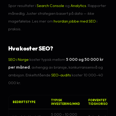
Spor resultater i
Search Console
og
Analytics
. Rapporter
månedlig. Juster strategien basert på data — ikke
magefølelse. Les mer om
hvordan jobbe med SEO
i
praksis.
Hva koster SEO?
SEO i Norge
koster typisk mellom
5 000 og 50 000 kr
per måned
, avhengig av bransje, konkurransenivå og
ambisjon. Enkeltstående
SEO-audits
koster 10 000–40
000 kr.
TYPISK
FORVENTET
BEDRIFTSTYPE
INVESTERING/MND
TIDSHORISONT
5 000 – 10 000