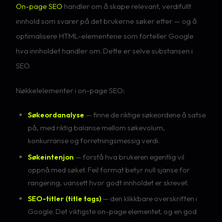
On-page SEO
handler om å skape relevant, verdifullt
innhold som svarer på det brukerne søker etter — og å
optimalisere HTML-elementene som forteller Google
hva innholdet handler om. Dette er selve substansen i
SEO.
Nøkkelelementer i on-page SEO:
Søkeordanalyse
— finne de riktige søkeordene å satse
på, med riktig balanse mellom søkevolum,
konkurranse og forretningsmessig verdi.
Søkeintenjon
— forstå hva brukeren egentlig vil
oppnå med søket. Feil format betyr null sjanse for
rangering, uansett hvor godt innholdet er skrevet.
SEO-titler (title tags)
— den klikkbare overskriften i
Google. Det viktigste on-page elementet, og en god