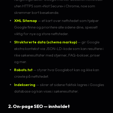
uten HTTPS som «Not Secure» i Chrome, noe som
skremmer bort besøkende.
XML Sitemap
— et kart over nettstedet som hjelper
Google finne og prioritere alle sidene dine, spesielt
viktig for nye og store nettsteder.
Strukturerte data (schema markup)
— gir Google
ekstra kontekst via JSON-LD-kode som kan resultere i
rike søkeresultater med stjerner, FAQ-bokser, priser
og mer.
Robots.txt
— styrer hva Googlebot kan og ikke kan
crawle på nettstedet.
Indeksering
— sikrer at sidene faktisk lagres i Googles
database og kan vises i søkeresultater.
2. On-page SEO — innholdet