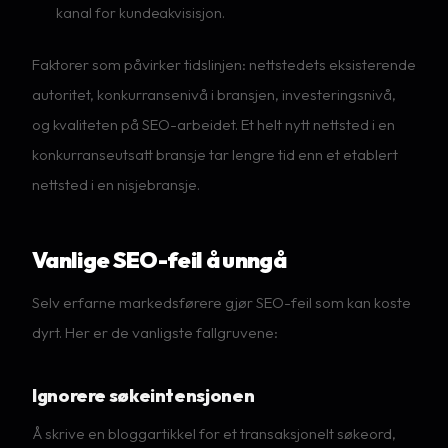
kanal for kundeakvisisjon.
Faktorer som påvirker tidslinjen: nettstedets eksisterende
autoritet, konkurransenivå i bransjen, investeringsnivå,
og kvaliteten på SEO-arbeidet. Et helt nytt nettsted i en
konkurranseutsatt bransje tar lengre tid enn et etablert
nettsted i en nisjebransje.
Vanlige SEO-feil å unngå
Selv erfarne markedsførere gjør SEO-feil som kan koste
dyrt. Her er de vanligste fallgruvene:
Ignorere søkeintensjonen
Å skrive en bloggartikkel for et transaksjonelt søkeord,