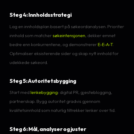
Steg 4: Innholdsstrategi
Lag en innholdsplan basert på søkeordanalysen. Prioriter
innhold som matcher
søkeintensjonen
, dekker emnet
bedre enn konkurrentene, og demonstrerer
E-E-A-T
.
Optimaliser eksisterende sider og skap nytt innhold for
udekkede søkeord.
Steg 5: Autoritetsbygging
Start med
lenkebygging
: digital PR, gjesteblogging,
partnerskap. Bygg autoritet gradvis gjennom
kvalitetsinnhold som naturlig tiltrekker lenker over tid.
Steg 6: Mål, analyser og juster