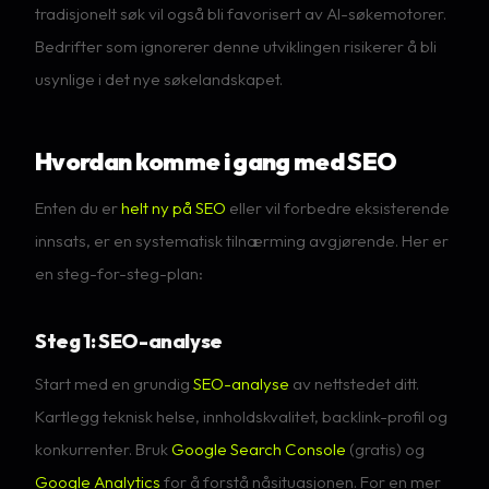
tradisjonelt søk vil også bli favorisert av AI-søkemotorer.
Bedrifter som ignorerer denne utviklingen risikerer å bli
usynlige i det nye søkelandskapet.
Hvordan komme i gang med SEO
Enten du er
helt ny på SEO
eller vil forbedre eksisterende
innsats, er en systematisk tilnærming avgjørende. Her er
en steg-for-steg-plan:
Steg 1: SEO-analyse
Start med en grundig
SEO-analyse
av nettstedet ditt.
Kartlegg teknisk helse, innholdskvalitet, backlink-profil og
konkurrenter. Bruk
Google Search Console
(gratis) og
Google Analytics
for å forstå nåsituasjonen. For en mer