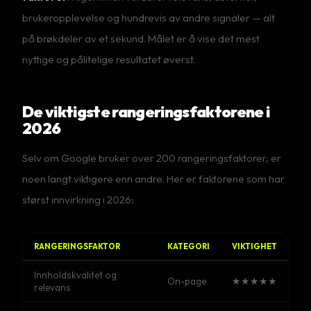
brukeropplevelse og hundrevis av andre signaler — alt
på brøkdeler av et sekund. Målet er å vise det mest
nyttige og pålitelige resultatet øverst.
De viktigste rangeringsfaktorene i
2026
Selv om Google bruker over 200 rangeringsfaktorer, er
noen langt viktigere enn andre. Her er faktorene som har
størst innvirkning i 2026:
RANGERINGSFAKTOR
KATEGORI
VIKTIGHET
Innholdskvalitet og
On-page
★★★★★
relevans