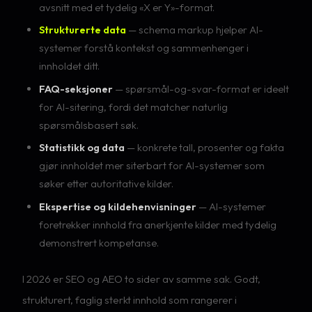
avsnitt med et tydelig «X er Y»-format.
Strukturerte data
— schema markup hjelper AI-
systemer forstå kontekst og sammenhenger i
innholdet ditt.
FAQ-seksjoner
— spørsmål-og-svar-format er ideelt
for AI-sitering, fordi det matcher naturlig
spørsmålsbasert søk.
Statistikk og data
— konkrete tall, prosenter og fakta
gjør innholdet mer siterbart for AI-systemer som
søker etter autoritative kilder.
Ekspertise og kildehenvisninger
— AI-systemer
foretrekker innhold fra anerkjente kilder med tydelig
demonstrert kompetanse.
I 2026 er SEO og AEO to sider av samme sak. Godt,
strukturert, faglig sterkt innhold som rangerer i