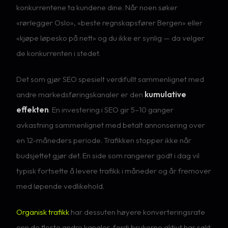
konkurrentene ta kundene dine. Når noen søker
«rørlegger Oslo», «beste regnskapsfører Bergen» eller
«kjøpe løpesko på nett» og du ikke er synlig — da velger
de konkurrenten i stedet.
Det som gjør SEO spesielt verdifullt sammenlignet med
andre markedsføringskanaler er den
kumulative
effekten
. En investering i SEO gir 5–10 ganger
avkastning sammenlignet med betalt annonsering over
en 12-måneders periode. Trafikken stopper ikke når
budsjettet gjør det. En side som rangerer godt i dag vil
typisk fortsette å levere trafikk i måneder og år fremover
med løpende vedlikehold.
Organisk trafikk
har dessuten høyere konverteringsrate
enn de fleste andre kanaler, fordi brukerne aktivt har søkt