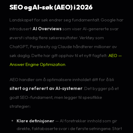
SEO og AI-søk (AEO) i 2026
Landskapet for søk endrer seg fundamentalt. Google har
introdusert
AI Overviews
som viser AI-genererte svar
øverst i stadig flere søkeresultater. Verktøy som
ChatGPT, Perplexity og Claude håndterer millioner av
søk daglig. Dette har gitt opphav til et nytt fagfelt:
AEO —
Answer Engine Optimization
.
AEO handler om å optimalisere innholdet ditt for å bli
sitert og referert av AI-systemer
. Det bygger på et
godt SEO-fundament, men legger til spesifikke
strategier:
Klare definisjoner
— AI foretrekker innhold som gir
direkte, faktabaserte svar i de første setningene. Start