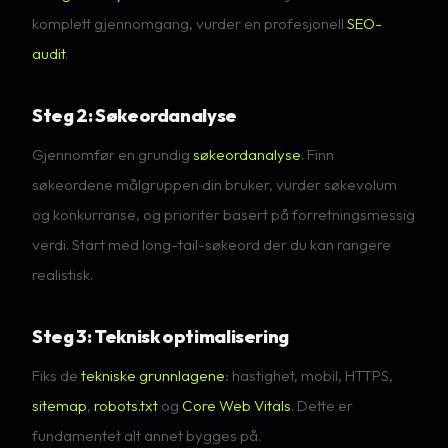
komplett gjennomgang, vurder en profesjonell
SEO-
audit
.
Steg 2: Søkeordanalyse
Gjennomfør en grundig
søkeordanalyse
. Finn
søkeordene målgruppen din bruker, vurder søkevolum
og konkurranse, og prioriter basert på forretningsmessig
verdi. Start med long-tail-søkeord der du kan rangere
realistisk.
Steg 3: Teknisk optimalisering
Fiks de
tekniske grunnlagene
: hastighet, mobil, HTTPS,
sitemap
,
robots.txt
og
Core Web Vitals
. Dette er
fundamentet alt annet bygges på.