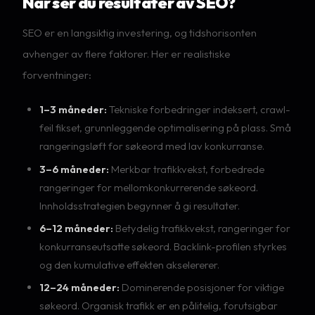
Når ser du resultater av SEO?
SEO er en langsiktig investering, og tidshorisonten
avhenger av flere faktorer. Her er realistiske
forventninger:
1–3 måneder:
Tekniske forbedringer indeksert, crawl-
feil fikset, grunnleggende optimalisering på plass. Små
rangeringsløft for søkeord med lav konkurranse.
3–6 måneder:
Merkbar trafikkvekst, forbedrede
rangeringer for mellomkonkurrerende søkeord.
Innholdsstrategien begynner å gi resultater.
6–12 måneder:
Betydelig trafikkvekst, rangeringer for
konkurranseutsatte søkeord. Backlink-profilen styrkes
og den kumulative effekten akselererer.
12–24 måneder:
Dominerende posisjoner for viktige
søkeord. Organisk trafikk er en pålitelig, forutsigbar