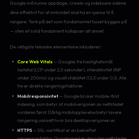
Google må kunne oppdage, crawle og indeksere sidene
dine effektivt for at innholdet skal ha en sjanse til å
rangere. Tenk på det som fundamentet huset bygges på
— uten et solid fundament kollapser alt annet.
De viktigste tekniske elementene inkluderer:
Core Web Vitals
— Googles tre hastighetsmål:
lastetid (LCP under 2,5 sekunder), interaktivitet (INP
under 200ms) og visuell stabilitet (CLS under 0,1). Alle
tre er direkte rangeringsfaktorer.
Mobilresponsivitet
— Google bruker mobile-first
indexing, som betyr at mobilversjonen av nettstedet
vurderes først. Dårlig mobilopplevelse betyr lavere
rangering uansett hvor bra desktopversjonen er.
HTTPS
— SSL-sertifikat er en bekreftet
rangeringsfaktor. Google merker dessuten nettsteder