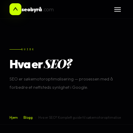
seobyrå
.com
GUIDE
SEO?
Hva er
SEO er søkemotoroptimalisering — prosessen med å
forbedre et nettsteds synlighet i Google.
Hjem
›
Blogg
›
Hva er SEO? Komplett guide til søkemotoroptimalise