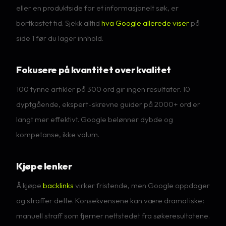
eller en produktside for et informasjonelt søk, er
bortkastet tid. Sjekk alltid
hva Google allerede viser
på
side 1 før du lager innhold.
Fokusere på kvantitet over kvalitet
100 tynne artikler på 300 ord gir ingen resultater. 10
dyptgående, ekspert-skrevne guider på 2000+ ord er
langt mer effektivt. Google belønner dybde og
kompetanse, ikke volum.
Kjøpe lenker
Å kjøpe
backlinks
virker fristende, men Google oppdager
og straffer dette. Konsekvensene kan være dramatiske:
manuell straff som fjerner nettstedet fra søkeresultatene.