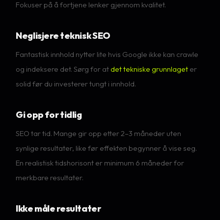
Fokuser på å fortjene lenker gjennom kvalitet.
Neglisjere teknisk SEO
Fantastisk innhold nytter lite hvis Google ikke kan crawle
og indeksere det. Sørg for at
det tekniske grunnlaget
er
solid før du investerer tungt i innhold.
Gi opp for tidlig
SEO tar tid. Mange gir opp etter 2–3 måneder uten
synlige resultater, like før effekten begynner å vise seg.
En realistisk tidshorisont er minimum 6 måneder for
merkbare resultater.
Ikke måle resultater