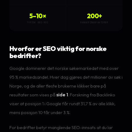
5–10×
200+
TYPISK SEO-ROI
RANGERINGSFAKTORER
Hvorfor er SEO viktig for norske
bedrifter?
Google dominerer det norske søkemarkedet med over
95 % markedsandel. Hver dag gjøres det millioner av søk i
Norge, og de aller fleste brukerne klikker bare på
resultater som vises på
side 1
. Forskning fra Backlinko
viser at posisjon 1 i Google får rundt 31,7 % av alle klikk,
mens posisjon 10 får under 3 %.
For bedrifter betyr manglende SEO-innsats at du lar