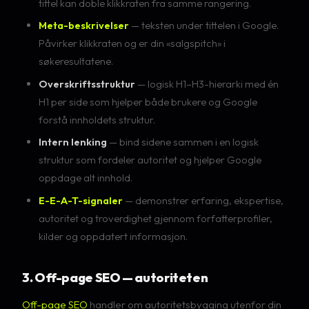
tittel kan doble klikkraten fra samme rangering.
Meta-beskrivelser
— teksten under tittelen i Google.
Påvirker klikkraten og er din «salgspitch» i
søkeresultatene.
Overskriftsstruktur
— logisk H1–H3-hierarki med én
H1 per side som hjelper både brukere og Google
forstå innholdets struktur.
Intern lenking
— bind sidene sammen i en logisk
struktur som fordeler autoritet og hjelper Google
oppdage alt innhold.
E-E-A-T-signaler
— demonstrer erfaring, ekspertise,
autoritet og troverdighet gjennom forfatterprofiler,
kilder og oppdatert informasjon.
3. Off-page SEO — autoriteten
Off-page SEO
handler om autoritetsbygging utenfor din