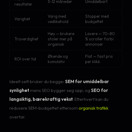
3–12 måneder
Umiddelbart
resultater
Varig med
Stopper med
Varighet
vedlikehold
budsjettet
Høy — brukere
Lavere — 70–80
Troverdighet
stoler mer på
% scroller forbi
organisk
annonser
Økende og
Flat — fast pris
ROI over tid
kumulativ
per klikk
Ideelt sett bruker du begge:
SEM for umiddelbar
synlighet
mens SEO bygger seg opp, og
SEO for
langsiktig, bærekraftig vekst
. Etterhvert kan du
redusere SEM-budsjettet ettersom
organisk trafikk
overtar.