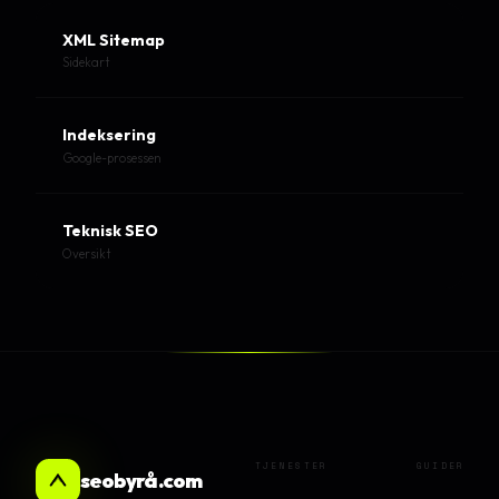
XML Sitemap
Sidekart
Indeksering
Google-prosessen
Teknisk SEO
Oversikt
TJENESTER
GUIDER
seobyrå.com