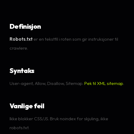
Definisjon
Robots.txt
er en tekstfil i roten som gir instruksjoner til
crawlere.
Syntaks
User-agent, Allow, Disallow, Sitemap.
Pek til XML sitemap
.
Vanlige feil
Ikke blokker CSS/JS. Bruk noindex for skjuling, ikke
robots.txt.