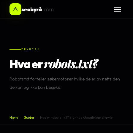
seobyrå
.com
TEKNISK
robots.txt?
Hva er
Robots.txt forteller søkemotorer hvilke deler av nettsiden
de kan og ikke kan besøke.
Hjem
›
Guider
›
Hva er robots.txt? Styr hva Google kan crawle