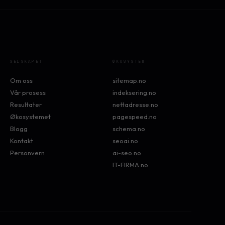
SELSKAPET
ØKOSYSTEM
Om oss
sitemap.no
Vår prosess
indeksering.no
Resultater
nettadresse.no
Økosystemet
pagespeed.no
Blogg
schema.no
Kontakt
seoai.no
Personvern
ai-seo.no
IT-FIRMA.no