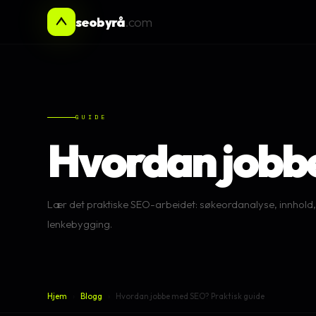
seobyrå
.com
GUIDE
Hvordan jobb
Lær det praktiske SEO-arbeidet: søkeordanalyse, innhold,
lenkebygging.
Hjem
›
Blogg
›
Hvordan jobbe med SEO? Praktisk guide