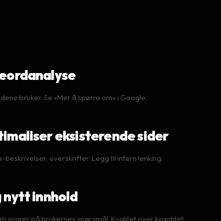
keordanalyse
dene bruker. Se «Mer å spørre om» i Google.
timaliser eksisterende sider
-beskrivelser, overskrifter. Legg til intern lenking.
 nytt innhold
om svarer på brukernes spørsmål. Kvalitet over kvantitet.