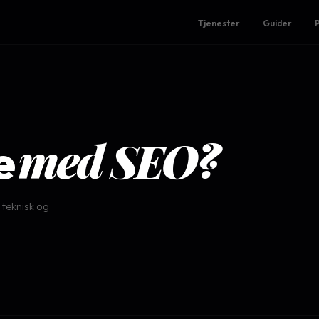
Tjenester
Guider
med SEO?
e
 teknisk og