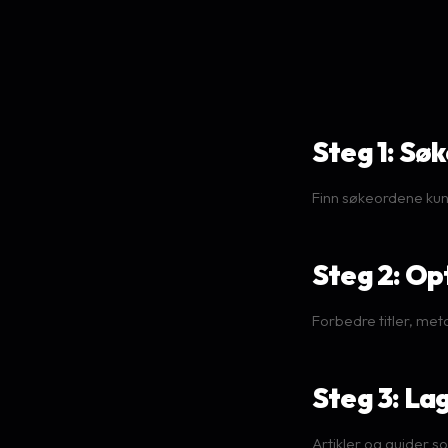
Steg 1: Sø
Finn søkeordene kun
Steg 2: Op
Forbedre titler, meta
Steg 3: Lag
Artikler og guider s