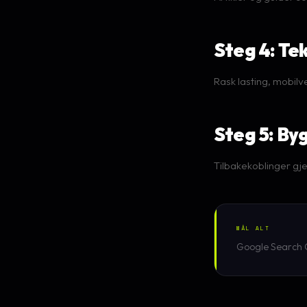
Steg 4: Te
Rask lasting, mobilv
Steg 5: By
Tilbakekoblinger gje
MÅL ALT
Google Search C