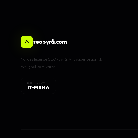
seobyrå.com
Norges ledende SEO-byrå. Vi bygger organisk
synlighet som varer.
DRIFTES AV
IT-FIRMA