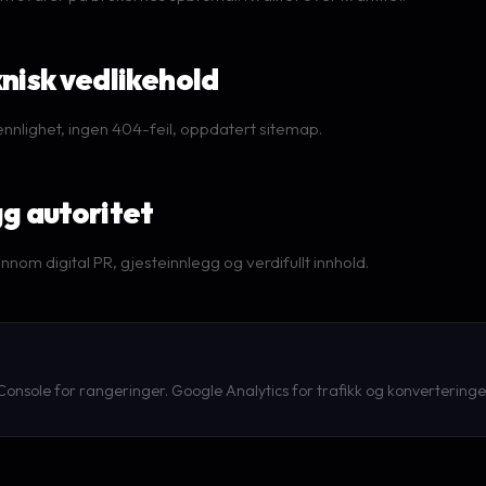
knisk vedlikehold
ennlighet, ingen 404-feil, oppdatert sitemap.
gg autoritet
nnom digital PR, gjesteinnlegg og verdifullt innhold.
onsole for rangeringer. Google Analytics for trafikk og konverteringe