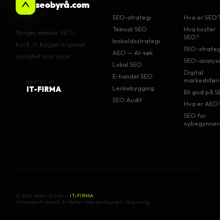
seobyrå.com
SEO-strategi
Hva er SEO
Teknisk SEO
Hva koster
Norges ledende SEO-
SEO?
Innholdsstrategi
byrå. Vi bygger organisk
SEO-strateg
AEO — AI-søk
synlighet som varer.
SEO-analys
Lokal SEO
Digital
E-handel SEO
markedsfør
DRIFTES AV
Lenkebygging
IT-FIRMA
Bli god på 
SEO Audit
Hva er AEO
SEO for
nybegynner
© 2026 Seobyrå.com —
IT-FIRMA
Informativt innhold. Erstatter ikke profesjonell rådgivning.