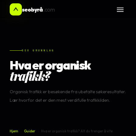
seobyrå
.com
SEO GRUNNLAG
Hva er organisk
trafikk?
Organisk trafikk er besøkende fra ubetalte søkeresultater.
Lær hvorfor det er den mest verdifulle trafikkilden.
Hjem
›
Guider
›
Hva er organisk trafikk? Alt du trenger å vite