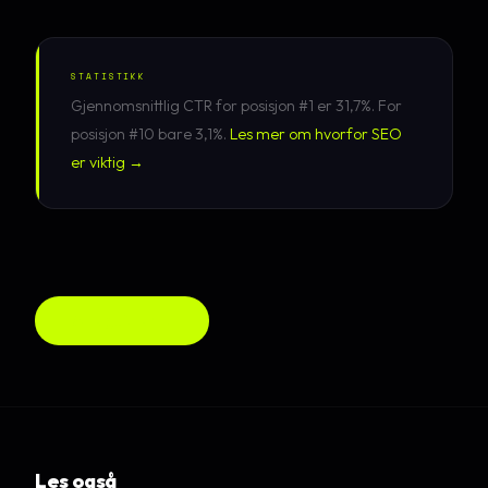
STATISTIKK
Gjennomsnittlig CTR for posisjon #1 er 31,7%. For
posisjon #10 bare 3,1%.
Les mer om hvorfor SEO
er viktig →
Alle guider →
Les også