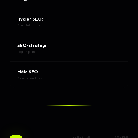
Hva er SEO?
Komplett guide
SEO-strategi
Lag en plan
Måle SEO
KPIer og verktøy
TJENESTER
GUIDER