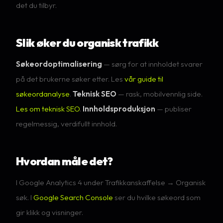
det du tilbyr.
Slik øker du organisk trafikk
Søkeordoptimalisering
— sørg for at innholdet svarer
på det brukerne søker etter. Les
vår guide til
søkeordanalyse
.
Teknisk SEO
— rask, mobilvennlig side.
Les om teknisk SEO
.
Innholdsproduksjon
— publiser
regelmessig, verdifullt innhold.
Hvordan måle det?
I Google Analytics 4 under Trafikkanskaffelse → Organisk
søk. I
Google Search Console
ser du hvilke søkeord som
gir klikk og visninger.