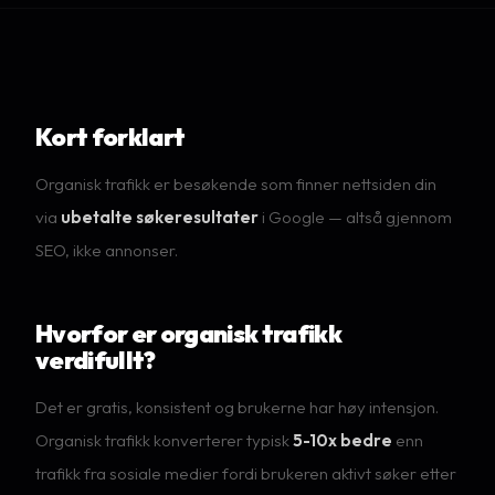
Kort forklart
Organisk trafikk er besøkende som finner nettsiden din
via
ubetalte søkeresultater
i Google — altså gjennom
SEO, ikke annonser.
Hvorfor er organisk trafikk
verdifullt?
Det er gratis, konsistent og brukerne har høy intensjon.
Organisk trafikk konverterer typisk
5-10x bedre
enn
trafikk fra sosiale medier fordi brukeren aktivt søker etter