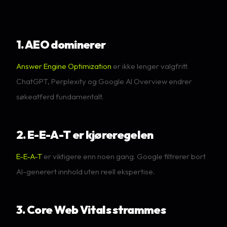
1. AEO dominerer
Answer Engine Optimization
er ikke lenger valgfritt.
ChatGPT, Perplexity og Google AI Overview endrer
søkeatferd fundamentalt.
2. E-E-A-T er kjøreregelen
E-E-A-T
er viktigere enn noen gang. Google filtrerer bort
AI-generert innhold uten reell ekspertise.
3. Core Web Vitals strammes