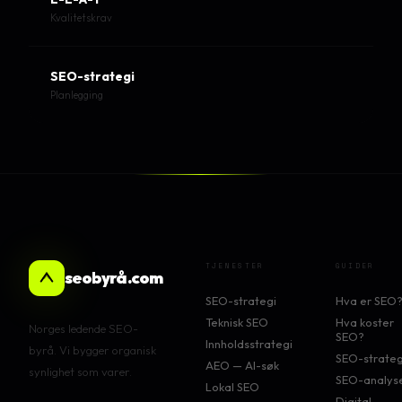
Kvalitetskrav
SEO-strategi
Planlegging
TJENESTER
GUIDER
seobyrå.com
SEO-strategi
Hva er SEO
Teknisk SEO
Hva koster
Norges ledende SEO-
SEO?
Innholdsstrategi
byrå. Vi bygger organisk
SEO-strateg
AEO — AI-søk
synlighet som varer.
SEO-analys
Lokal SEO
Digital