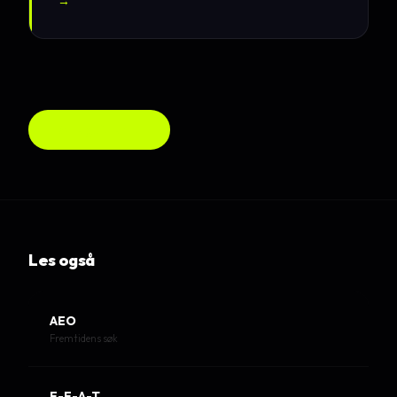
→
Alle guider →
Les også
AEO
Fremtidens søk
E-E-A-T