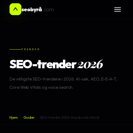
seobyrå
.com
TRENDER
2026
SEO-trender
De viktigste SEO-trendene i 2026: AI-søk, AEO, E-E-A-T,
Core Web Vitals og voice search.
Hjem
›
Guider
›
SEO-trender 2026: Hva du må vite nå