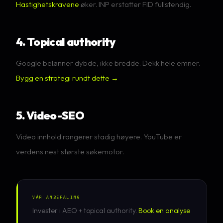
Hastighetskravene
øker. INP erstatter FID fullstendig.
4. Topical authority
Google belønner dybde, ikke bredde. Dekk hele emner.
Bygg en strategi rundt dette →
5. Video-SEO
Video innhold rangerer stadig høyere. YouTube er
verdens nest største søkemotor.
VÅR ANBEFALING
Invester i AEO + topical authority.
Book en analyse